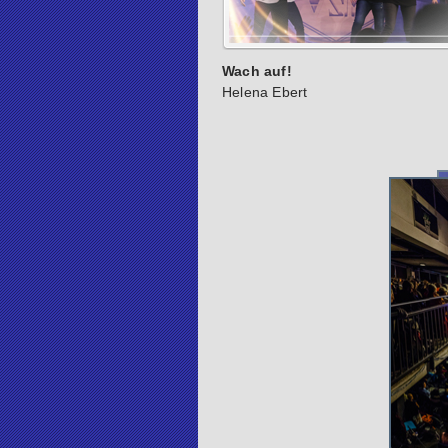
Wach auf!
Helena Ebert