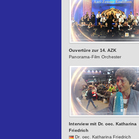
Ouvertüre zur 14. AZK
Panorama-Film Orchester
Interview mit Dr. oec. Katharina
Friedrich
Dr. oec. Katharina Friedrich