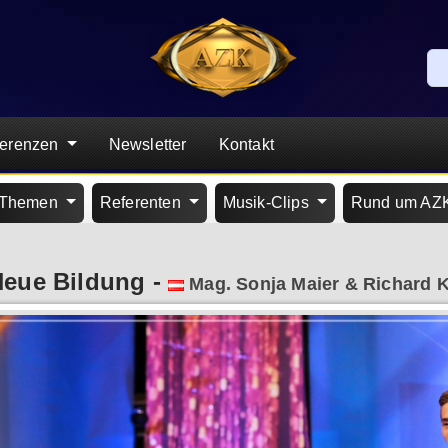
ferenzen
Newsletter
Kontakt
Themen
Referenten
Musik-Clips
Rund um AZ
Neue Bildung
-
Mag. Sonja Maier & Richard K