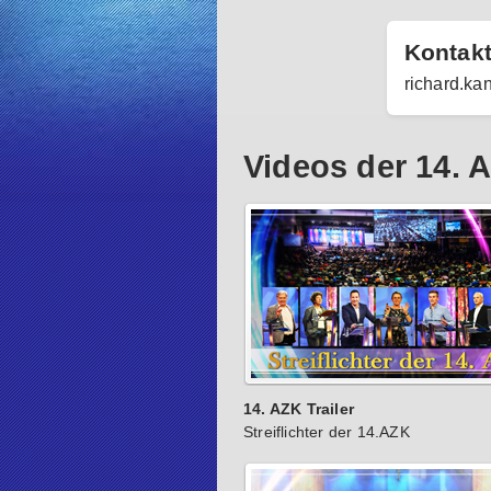
Kontak
richard.ka
Videos der 14.
14. AZK Trailer
Streiflichter der 14.AZK