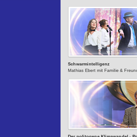
Schwarmintelligenz
Mathias Ebert mit Familie & Freu
Der politogene Klimawandel - Pro