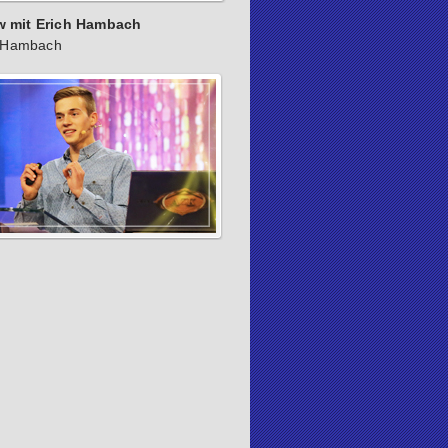
ew mit Erich Hambach
h Hambach