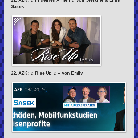
22. AZK: ♫ In deinen Armen ♫ von Stefanie & Elias
Sasek
22. AZK: ♫ Rise Up ♫ – von Emily