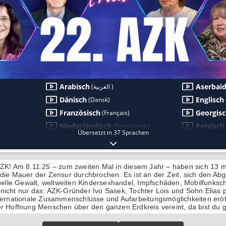
AZK! Am 8.11.25 – zum zweiten Mal in diesem Jahr – haben sich 13 
 die Mauer der Zensur durchbrochen. Es ist an der Zeit, sich den A
tuelle Gewalt, weltweiten Kindersexhandel, Impfschäden, Mobilfunksch
nicht nur das: AZK-Gründer Ivo Sasek, Tochter Lois und Sohn Elias 
nternationale Zusammenschlüsse und Aufarbeitungsmöglichkeiten eröf
r Hoffnung Menschen über den ganzen Erdkreis vereint, da bist du g