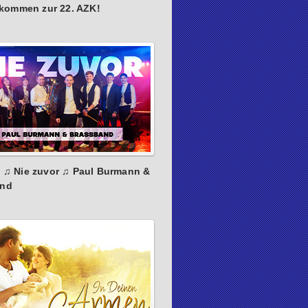
lkommen zur 22. AZK!
: ♫ Nie zuvor ♫ Paul Burmann &
and