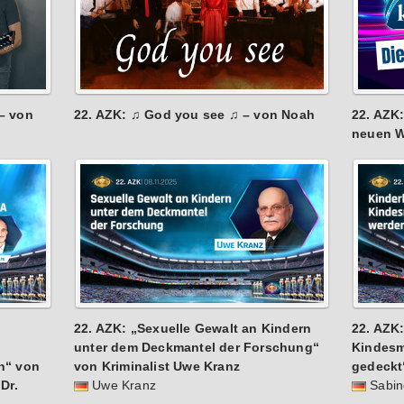
– von
22. AZK: ♫ God you see ♫ – von Noah
22. AZK:
neuen W
22. AZK: „Sexuelle Gewalt an Kindern
22. AZK
unter dem Deckmantel der Forschung“
Kindesm
n“ von
von Kriminalist Uwe Kranz
gedeckt
Dr.
Uwe Kranz
Sabin