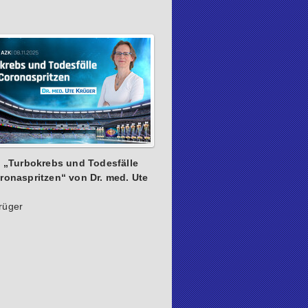
: „Turbokrebs und Todesfälle
ronaspritzen“ von Dr. med. Ute
rüger