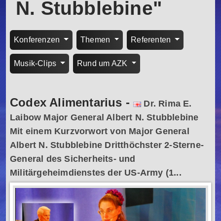
N. Stubblebine"
Konferenzen
Themen
Referenten
Musik-Clips
Rund um AZK
Codex Alimentarius
-
Dr. Rima E.
Laibow Major General Albert N. Stubblebine
Mit einem Kurzvorwort von Major General
Albert N. Stubblebine Dritthöchster 2-Sterne-
General des Sicherheits- und
Militärgeheimdienstes der US-Army (1...