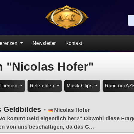
ferenzen
Newsletter
Kontakt
n "Nicolas Hofer"
Themen
Referenten
Musik-Clips
Rund um AZ
s Geldbildes
-
Nicolas Hofer
o kommt Geld eigentlich her?" Obwohl diese Frage
den von uns beschäftigen, da das G...