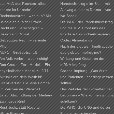
das Maß des Rechtes, alles
Nanotechnologie im Blut – mit
andere ist Unrecht!
Ausweg aus dem Drama – von
Rechtsbankrott – was nun? Mit
Ivo Sasek
Beispielen aus der Praxis
Die WHO, der Pandemievertrag
Recht und Gerechtigkeit –
und die IGV: Droht uns das
Gesetz und Moral
totalitäre Gesundheitsregime?
Gebeugtes Recht – vereinte
Codex Alimentarius
Pflicht
Nach der globalen Impftragödie
AUF1 – Grußbotschaft
das globale Impfregime? –
Am Volk vorbei – aber richtig!
Wirkung und Gefahren der
Das Ground Zero Modell – Ein
mRNA-Impfung
physikalisches Modell zu 9/11
Corona-Impfung: „Was Ärzte
Aktualisiere dein Weltbild!
und Patienten unbedingt wissen
Grenzverlust: Die leise Bombe
sollten“
Im Zeichen der Wahrheit
Das Zeitalter der Biowaffen hat
Ja zur Abschaffung der Medien-
begonnen – Wie können wir uns
Zwangsgebühr!
schützen?
Rest-Justiz statt Revolte
Die WHO, die UNO und deren
Wider Rassismus
Plan eines weltweiten