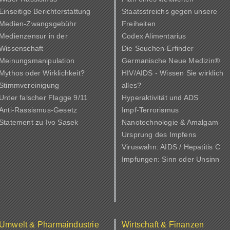
Einseitige Berichterstattung
Staatsstreichs gegen unsere
Medien-Zwangsgebühr
Freiheiten
Medienzensur in der
Codex Alimentarius
Wissenschaft
Die Seuchen-Erfinder
Meinungsmanipulation
Germanische Neue Medizin®
Mythos oder Wirklichkeit?
HIV/AIDS - Wissen Sie wirklich
Stimmvereinigung
alles?
Unter falscher Flagge 9/11
Hyperaktivität und ADS
Anti-Rassismus-Gesetz
Impf-Terrorismus
Statement zu Ivo Sasek
Nanotechnologie & Amalgam
Ursprung des Impfens
Viruswahn: AIDS / Hepatitis C
Impfungen: Sinn oder Unsinn
Umwelt & Pharmaindustrie
Wirtschaft & Finanzen