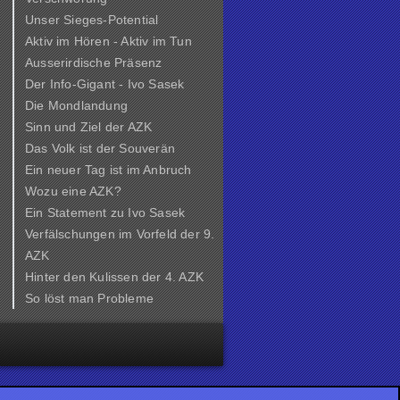
Unser Sieges-Potential
Aktiv im Hören - Aktiv im Tun
Ausserirdische Präsenz
Der Info-Gigant - Ivo Sasek
Die Mondlandung
Sinn und Ziel der
AZK
Das Volk ist der Souverän
Ein neuer Tag ist im Anbruch
Wozu eine AZK?
Ein Statement zu Ivo Sasek
Verfälschungen im Vorfeld der 9.
AZK
Hinter den Kulissen der
4. AZK
So löst man Probleme