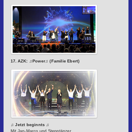
17. AZK: ♫Power♫ (Familie Ebert)
♫ Jetzt beginnts ♫
Mit Jan-Marco und Stepptänzer