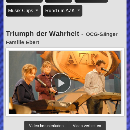
Musik-Clips
Rund um AZK
Triumph der Wahrheit
-
OCG-Sänger
Familie Ebert
Video herunterladen
Video verbreiten