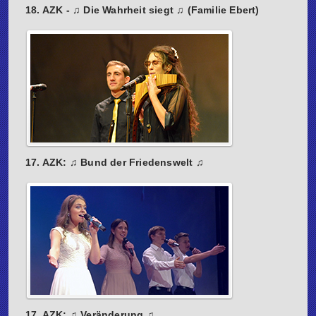
18. AZK - ♫ Die Wahrheit siegt ♫ (Familie Ebert)
17. AZK: ♫ Bund der Friedenswelt ♫
17. AZK: ♫ Veränderung ♫