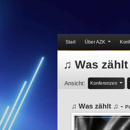
Start
Über AZK
Kon
♫ Was zählt
Ansicht:
Konferenzen
♫ Was zählt ♫
-
P