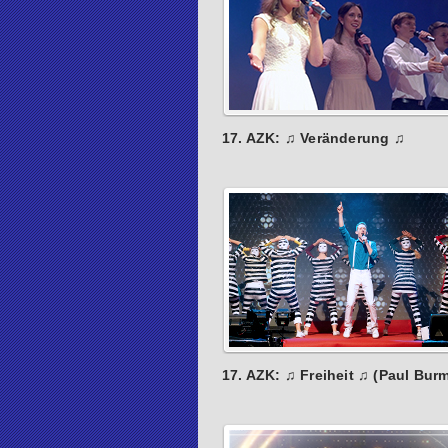
17. AZK: ♫ Veränderung ♫
17. AZK: ♫ Freiheit ♫ (Paul Bur