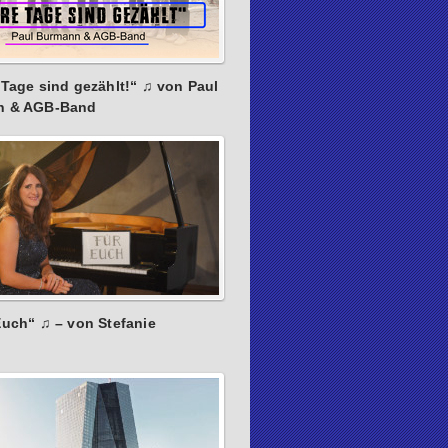
 Tage sind gezählt!“ ♫ von Paul
n & AGB-Band
Euch“ ♫ – von Stefanie