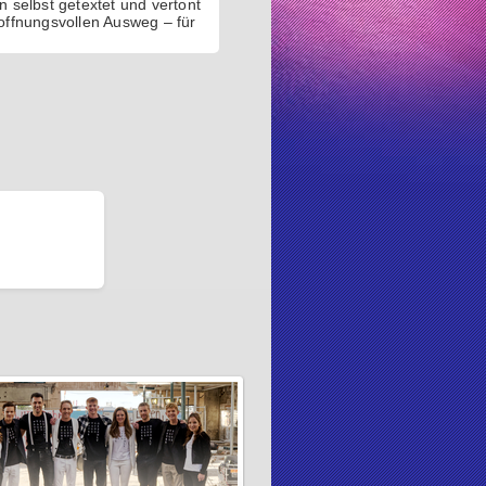
selbst getextet und vertont
offnungsvollen Ausweg ‒ für