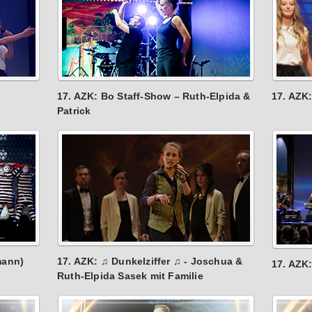
17. AZK: Bo Staff-Show – Ruth-Elpida &
17. AZK
Patrick
mann)
17. AZK: ♫ Dunkelziffer ♫ - Joschua &
17. AZK
Ruth-Elpida Sasek mit Familie