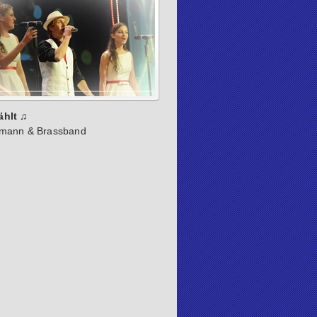
ählt ♫
rmann & Brassband