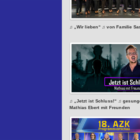
♫ „Wir lieben“ ♫ von Familie Sa
♫ „Jetzt ist Schluss!“ ♫ gesun
Mathias Ebert mit Freunden