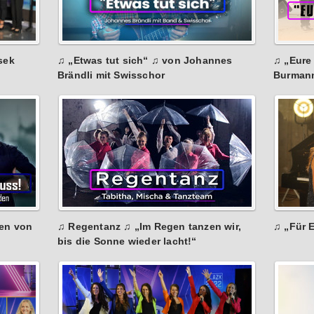
sek
♫ „Etwas tut sich“ ♫ von Johannes
♫ „Eure
Brändli mit Swisschor
Burman
gen von
♫ Regentanz ♫ „Im Regen tanzen wir,
♫ „Für 
bis die Sonne wieder lacht!“