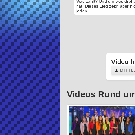
Was zählt? Und um was dreht 
hat. Dieses Lied zeigt aber n
jeden.
Video h
MITTL
Videos Rund um