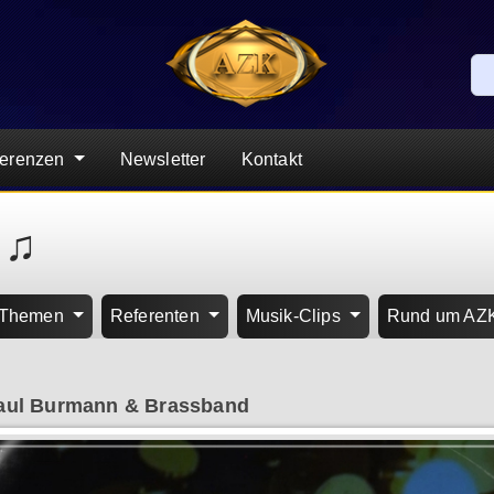
ferenzen
Newsletter
Kontakt
 ♫
Themen
Referenten
Musik-Clips
Rund um AZ
aul Burmann & Brassband