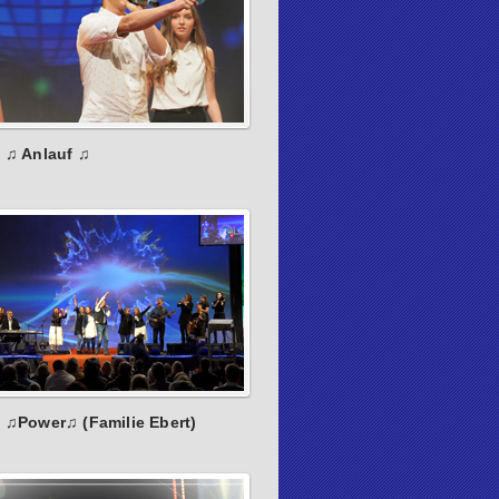
: ♫ Anlauf ♫
: ♫Power♫ (Familie Ebert)