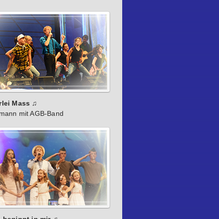
rlei Mass ♫
rmann mit AGB-Band