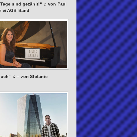
 Tage sind gezählt!“ ♫ von Paul
n & AGB-Band
Euch“ ♫ – von Stefanie