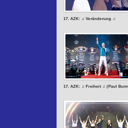
17. AZK: ♫ Veränderung ♫
17. AZK: ♫ Freiheit ♫ (Paul Bur