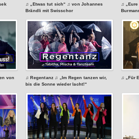
sek
♫ „Etwas tut sich“ ♫ von Johannes
♫ „Eure
Brändli mit Swisschor
Burman
gen von
♫ Regentanz ♫ „Im Regen tanzen wir,
♫ „Für 
bis die Sonne wieder lacht!“