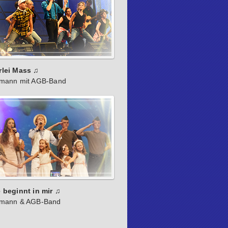
rlei Mass ♫
rmann mit AGB-Band
 beginnt in mir ♫
rmann & AGB-Band