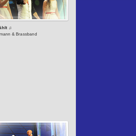
ählt ♫
rmann & Brassband