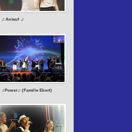
: ♫ Anlauf ♫
: ♫Power♫ (Familie Ebert)