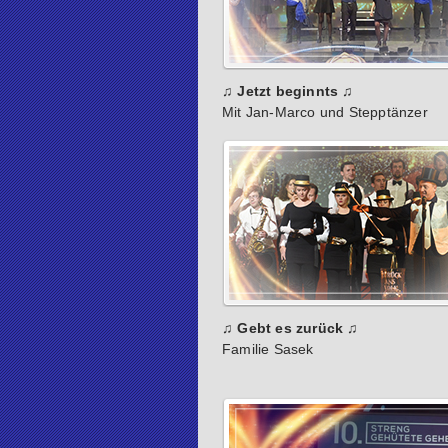
♫ Jetzt beginnts ♫
Mit Jan-Marco und Stepptänzer
♫ Gebt es zurück ♫
Familie Sasek