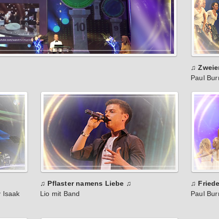
♫ Zweie
Paul Bu
♫ Pflaster namens Liebe ♫
♫ Friede
 Isaak
Lio mit Band
Paul Bu