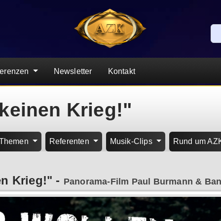
ferenzen
Newsletter
Kontakt
keinen Krieg!"
Themen
Referenten
Musik-Clips
Rund um AZ
en Krieg!"
-
Panorama-Film Paul Burmann & Ba