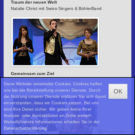
Traum der neuen Welt
Natalie Christ mit Swiss-Singers & BühlerBand
Gemeinsam zum Ziel
Jan-Marco Strobel, Mareike & Ruth
Diese Website verwendet Cookies. Cookies helfen
Wildung mit Band
uns bei der Bereitstellung unserer Dienste. Durch
OK
die Nutzung unserer Dienste erklären Sie sich damit
einverstanden, dass wir Cookies setzen. Bei uns
sind Ihre Daten sicher. Wir geben keine Ihrer
Analyse- oder Kontaktdaten an Dritte weiter!
Weiterführende Informationen erhalten Sie in der
Datenschutzerklärung
.
Newsletter