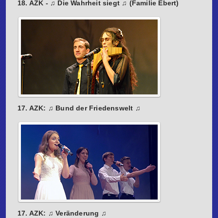
18. AZK - ♫ Die Wahrheit siegt ♫ (Familie Ebert)
17. AZK: ♫ Bund der Friedenswelt ♫
17. AZK: ♫ Veränderung ♫